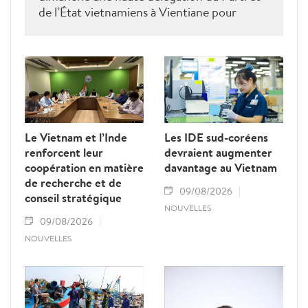
de l’État vietnamiens à Vientiane pour
rendre hommage au défunt président de
l’Assemblée nationale lao Saysomphone
Phomvihane, soulignant ses contributions
au renforcement des relations d’amitié et
de solidarité entre les deux pays.
Le Vietnam et l’Inde
Les IDE sud-coréens
renforcent leur
devraient augmenter
coopération en matière
davantage au Vietnam
de recherche et de
09/08/2026
conseil stratégique
NOUVELLES
09/08/2026
NOUVELLES