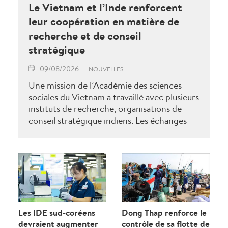
Le Vietnam et l’Inde renforcent
leur coopération en matière de
recherche et de conseil
stratégique
09/08/2026
NOUVELLES
Une mission de l’Académie des sciences
sociales du Vietnam a travaillé avec plusieurs
instituts de recherche, organisations de
conseil stratégique indiens. Les échanges
ont porté sur le renforcement de la
coopération en matière de recherche, de
formation, de conseil stratégique et de mise
en réseau académique, contribuant ainsi à
approfondir le partenariat stratégique
global renforcé entre le Vietnam et l’Inde.
Les IDE sud-coréens
Dong Thap renforce le
devraient augmenter
contrôle de sa flotte de