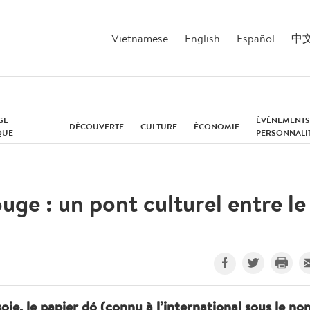
Vietnamese
English
Español
中
GE
ÉVÉNEMENTS
DÉCOUVERTE
CULTURE
ÉCONOMIE
QUE
PERSONNALI
uge : un pont culturel entre le
soie, le papier dó (connu à l’international sous le no