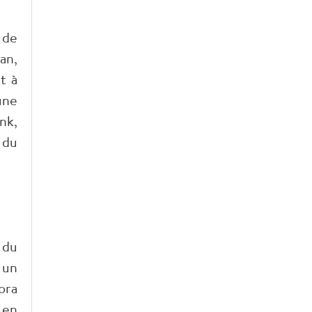
 de
an,
t à
une
nk,
 du
 du
 un
ora
 en