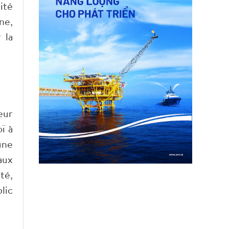
ité
ne,
 la
eur
ï à
une
aux
té,
lic