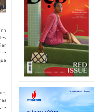
inh
tes
ier
ore
que
uc,
res
vre