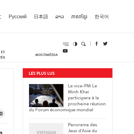
文
Русский
日本語
ລາວ
ភាសាខ្មែរ
한국어
 ET
MULTIMÉDIA
TÉS
LES PLUS LUS
Le vice-PM Le
Minh Khai
participera à la
prochaine réunion
du Forum économique mondial
Panorama des
Jeux d'Asie du
m