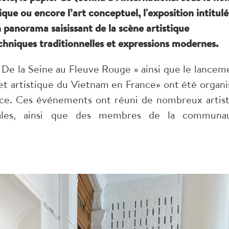
que ou encore l’art conceptuel, l'exposition intitul
 panorama saisissant de la scène artistique
niques traditionnelles et expressions modernes.
« De la Seine au Fleuve Rouge » ainsi que le lancem
el et artistique du Vietnam en France» ont été organi
rance. Ces événements ont réuni de nombreux artist
ocales, ainsi que des membres de la communa