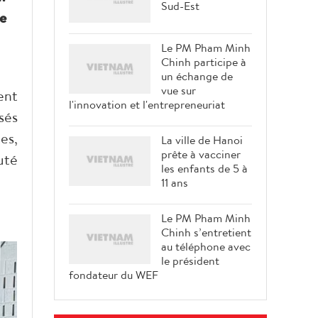
Sud-Est
ée
Le PM Pham Minh
Chinh participe à
un échange de
vue sur
ent
l'innovation et l'entrepreneuriat
sés
es,
La ville de Hanoi
prête à vacciner
uté
les enfants de 5 à
11 ans
Le PM Pham Minh
Chinh s’entretient
au téléphone avec
le président
fondateur du WEF