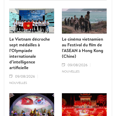
sa dynamique vers l'objectif annuel de 25
millions d'arrivées.
Le Vietnam décroche
Le cinéma vietnamien
sept médailles à
au Festival du film de
l’Olympiade
l’ASEAN à Hong Kong
internationale
(Chine)
d’intelligence
09/08/2026
artificielle
NOUVELLES
09/08/2026
NOUVELLES