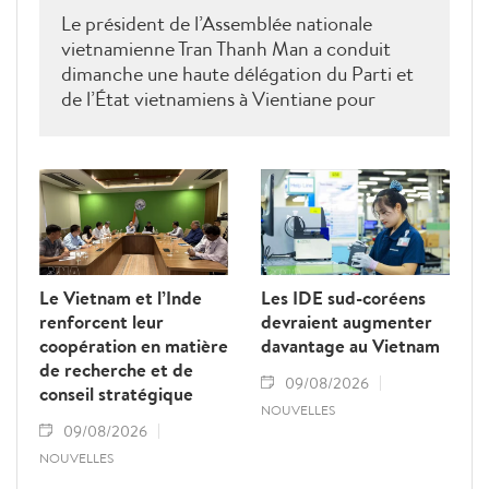
Le président de l’Assemblée nationale
vietnamienne Tran Thanh Man a conduit
dimanche une haute délégation du Parti et
de l’État vietnamiens à Vientiane pour
rendre hommage au défunt président de
l’Assemblée nationale lao Saysomphone
Phomvihane, soulignant ses contributions
au renforcement des relations d’amitié et
de solidarité entre les deux pays.
Le Vietnam et l’Inde
Les IDE sud-coréens
renforcent leur
devraient augmenter
coopération en matière
davantage au Vietnam
de recherche et de
09/08/2026
conseil stratégique
NOUVELLES
09/08/2026
NOUVELLES