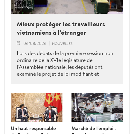
Mieux protéger les travailleurs
vietnamiens à l’étranger
06/08/2026
NOUVELLES
Lors des débats de la première session non
ordinaire de la XVIe législature de
l’Assemblée nationale, les députés ont
examiné le projet de loi modifiant et
complétant la Loi sur les travailleurs
vietnamiens employés à l’étranger sous
contrat. Ils ont proposé plusieurs mesures
visant à renforcer la gestion de l’État, à
lutter contre les fraudes et à mieux
protéger les droits et les intérêts légitimes
des travailleurs.
Un haut responsable
Marché de l'emploi :