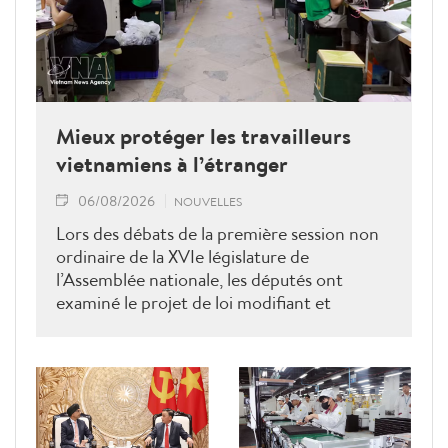
Mieux protéger les travailleurs
vietnamiens à l’étranger
06/08/2026
NOUVELLES
Lors des débats de la première session non
ordinaire de la XVIe législature de
l’Assemblée nationale, les députés ont
examiné le projet de loi modifiant et
complétant la Loi sur les travailleurs
vietnamiens employés à l’étranger sous
contrat. Ils ont proposé plusieurs mesures
visant à renforcer la gestion de l’État, à
lutter contre les fraudes et à mieux
protéger les droits et les intérêts légitimes