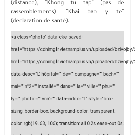
(distance), "Khong tu tap" (pas de
rassemblements), "Khai bao y te"
(déclaration de santé).
<a class="photo" data-cke-saved-
href="https://cdnimgfr.vietnamplus.vn/uploaded/bzivojby
href="https://cdnimgfr.vietnamplus.vn/uploaded/bzivojby
data-desc="L" hôpital="" de="" campagne="" bach=""
mai="" n°2="" installé="" dans="" la="" ville="" phu=""
ly.="" photo:="" vna'="" data-index="1" style="box-
sizing: border-box; background-color: transparent;
color: rgb(19, 63, 106); transition: all 0.2s ease-out 0s;