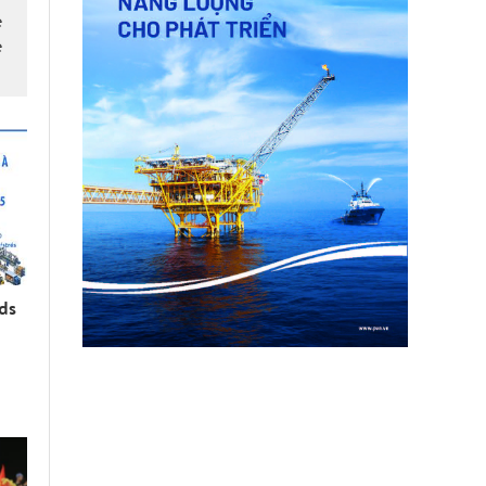
é
é
rds