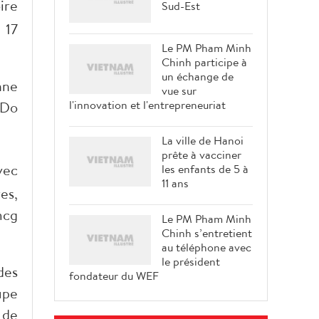
ire
Sud-Est
 17
Le PM Pham Minh
Chinh participe à
un échange de
nne
vue sur
l'innovation et l'entrepreneuriat
 Do
La ville de Hanoi
prête à vacciner
vec
les enfants de 5 à
11 ans
es,
mcg
Le PM Pham Minh
Chinh s’entretient
au téléphone avec
le président
des
fondateur du WEF
upe
 de