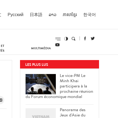
文
Русский
日本語
ລາວ
ភាសាខ្មែរ
한국어
 ET
MULTIMÉDIA
TÉS
LES PLUS LUS
Le vice-PM Le
Minh Khai
participera à la
prochaine réunion
du Forum économique mondial
Panorama des
Jeux d'Asie du