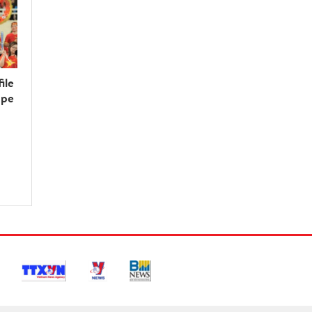
ile
upe