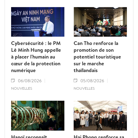
dépasser le seuil de 74 milliards de dollars
d'ici la fin de l'année, le secteur entend
accélérer les réformes institutionnelles,
renforcer la compétitivité des entreprises,
diversifier les marchés et lever les obstacles
liés à la logistique, à la traçabilité et aux
Cybersécurité : le PM
Can Tho renforce la
barrières techniques.
Lê Minh Hung appelle
promotion de son
à placer l'humain au
potentiel touristique
cœur de la protection
sur le marche
numérique
thaïlandais
06/08/2026
05/08/2026
NOUVELLES
NOUVELLES
Hanoï reconnaît
Hai Phong renforce sa