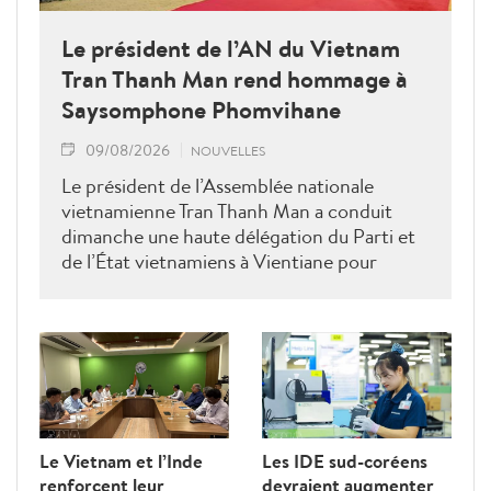
Le président de l’AN du Vietnam
Tran Thanh Man rend hommage à
Saysomphone Phomvihane
09/08/2026
NOUVELLES
Le président de l’Assemblée nationale
vietnamienne Tran Thanh Man a conduit
dimanche une haute délégation du Parti et
de l’État vietnamiens à Vientiane pour
rendre hommage au défunt président de
l’Assemblée nationale lao Saysomphone
Phomvihane, soulignant ses contributions
au renforcement des relations d’amitié et
de solidarité entre les deux pays.
Le Vietnam et l’Inde
Les IDE sud-coréens
renforcent leur
devraient augmenter