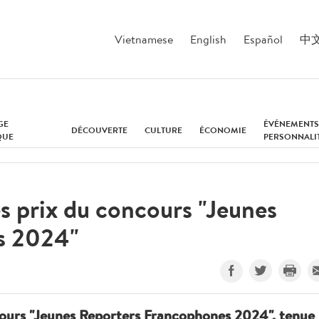
Vietnamese
English
Español
中
GE
ÉVÉNEMENTS
DÉCOUVERTE
CULTURE
ÉCONOMIE
QUE
PERSONNALI
s prix du concours "Jeunes
s 2024"
cours "Jeunes Reporters Francophones 2024", tenue