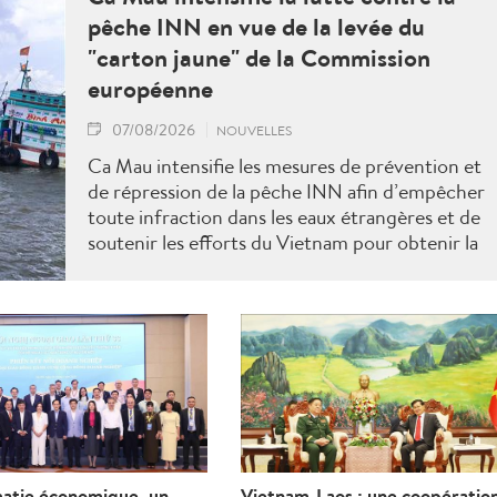
pêche INN en vue de la levée du
"carton jaune" de la Commission
européenne
07/08/2026
NOUVELLES
Ca Mau intensifie les mesures de prévention et
de répression de la pêche INN afin d’empêcher
toute infraction dans les eaux étrangères et de
soutenir les efforts du Vietnam pour obtenir la
levée du "carton jaune" de la Commission
européenne.
matie économique, un
Vietnam-Laos : une coopératio