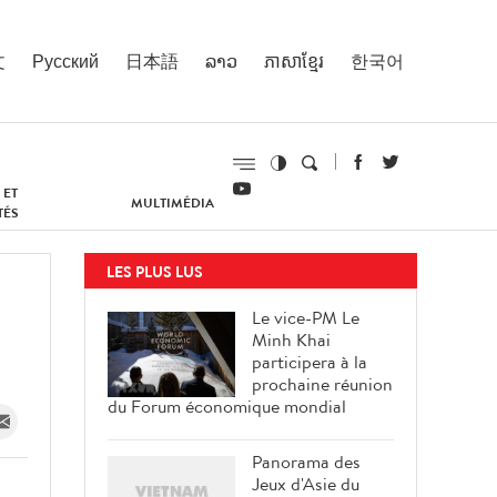
文
Русский
日本語
ລາວ
ភាសាខ្មែរ
한국어
 ET
MULTIMÉDIA
TÉS
LES PLUS LUS
Le vice-PM Le
Minh Khai
participera à la
prochaine réunion
du Forum économique mondial
Panorama des
Jeux d'Asie du