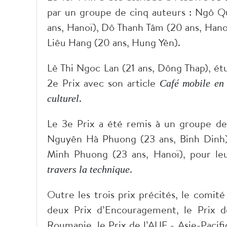
par un groupe de cinq auteurs : Ngô 
ans, Hanoï), Dô Thanh Tâm (20 ans, Hanoï
Liêu Hang (20 ans, Hung Yên).
Lê Thi Ngoc Lan (21 ans, Dông Thap), ét
2
e
Prix avec son article
Café mobile en 
.
culturel
Le 3
e
Prix a été remis à un groupe de
Nguyên Hà Phuong (23 ans, Binh Dinh)
Minh Phuong (23 ans, Hanoï), pour leu
.
travers la technique
Outre les trois prix précités, le comit
deux Prix d’Encouragement, le Prix d
Roumanie, le Prix de l’AUF - Asie-Pacif