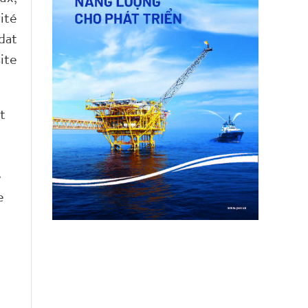
ité
dat
ite
t
e
e