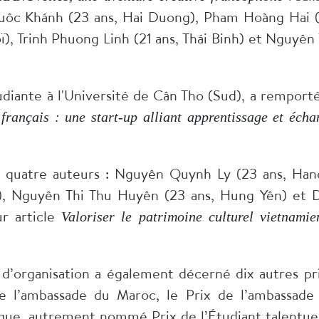
Quôc Khánh (23 ans, Hai Duong), Pham Hoàng Hai 
), Trinh Phuong Linh (21 ans, Thái Binh) et Nguyên 
udiante à l'Université de Cân Tho (Sud), a remporté
français : une start-up alliant apprentissage et écha
 quatre auteurs : Nguyên Quynh Ly (23 ans, Hano
, Nguyên Thi Thu Huyên (23 ans, Hung Yên) et 
r article
Valoriser le patrimoine culturel vietnamie
é d’organisation a également décerné dix autres pri
e l’ambassade du Maroc, le Prix de l’ambassade
ique, autrement nommé Prix de l’Étudiant talentue