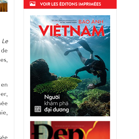
VOIR LES ÉDITONS IMPRIMÉES
r
Le
 de
es,
 en
er,
née
ie,
sée