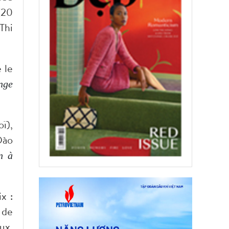
(20
Thi
 le
nge
ï),
Dào
n à
x :
 de
ux,