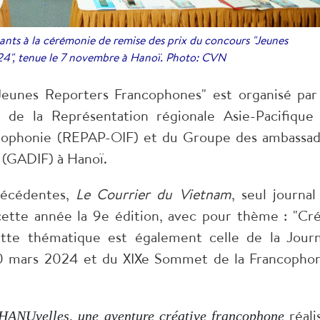
ants à la cérémonie de remise des prix du concours "Jeunes
4", tenue le 7 novembre à Hanoï. Photo: CVN
 "Jeunes Reporters Francophones" est organisé pa
n de la Représentation régionale Asie-Pacifique
ancophonie (REPAP-OIF) et du Groupe des ambassad
 (GADIF) à Hanoï.
précédentes,
Le Courrier du Vietnam
, seul journal
cette année la 9
e
édition, avec pour thème : "Cré
Cette thématique est également celle de la Jour
20 mars 2024 et du XIX
e
Sommet de la Francophon
réali
HANUvelles, une aventure créative francophone