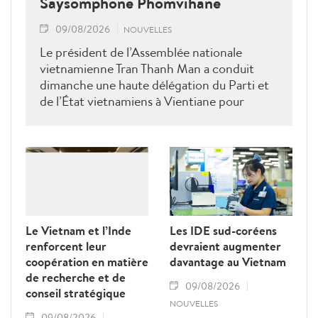
Saysomphone Phomvihane
09/08/2026
NOUVELLES
Le président de l’Assemblée nationale
vietnamienne Tran Thanh Man a conduit
dimanche une haute délégation du Parti et
de l’État vietnamiens à Vientiane pour
rendre hommage au défunt président de
l’Assemblée nationale lao Saysomphone
Phomvihane, soulignant ses contributions
au renforcement des relations d’amitié et
de solidarité entre les deux pays.
Le Vietnam et l’Inde
Les IDE sud-coréens
renforcent leur
devraient augmenter
coopération en matière
davantage au Vietnam
de recherche et de
09/08/2026
conseil stratégique
NOUVELLES
09/08/2026