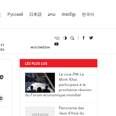
文
Русский
日本語
ລາວ
ភាសាខ្មែរ
한국어
 ET
MULTIMÉDIA
TÉS
LES PLUS LUS
e
Le vice-PM Le
Minh Khai
participera à la
prochaine réunion
du Forum économique mondial
Panorama des
Jeux d'Asie du