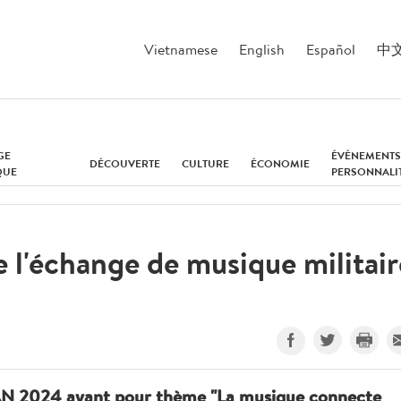
Vietnamese
English
Español
中
GE
ÉVÉNEMENTS
DÉCOUVERTE
CULTURE
ÉCONOMIE
QUE
PERSONNALI
 l'échange de musique militair
EAN 2024 ayant pour thème "La musique connecte