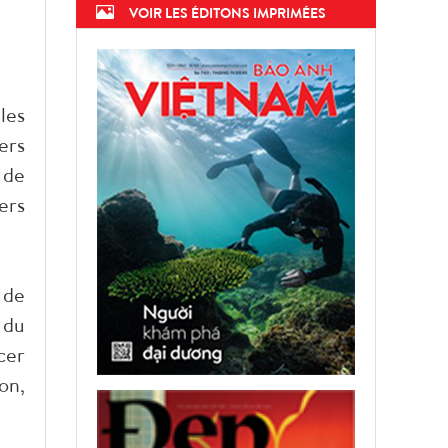
VOIR LES ÉDITONS IMPRIMÉES
les
ers
 de
ers
 de
 du
cer
on,