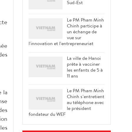
Sud-Est
Le PM Pham Minh
cte
Chinh participe à
un échange de
vue sur
l'innovation et l'entrepreneuriat
mée
des
La ville de Hanoi
prête à vacciner
les enfants de 5 à
11 ans
Le PM Pham Minh
 la
Chinh s’entretient
nse
au téléphone avec
le président
des
fondateur du WEF
ion
les