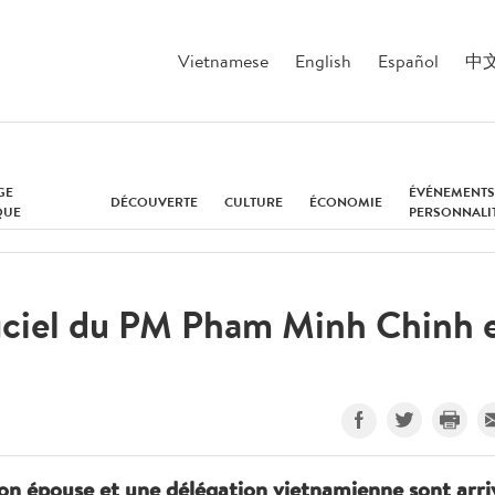
Vietnamese
English
Español
中
GE
ÉVÉNEMENTS
DÉCOUVERTE
CULTURE
ÉCONOMIE
QUE
PERSONNALI
ficiel du PM Pham Minh Chinh 
n épouse et une délégation vietnamienne sont arri