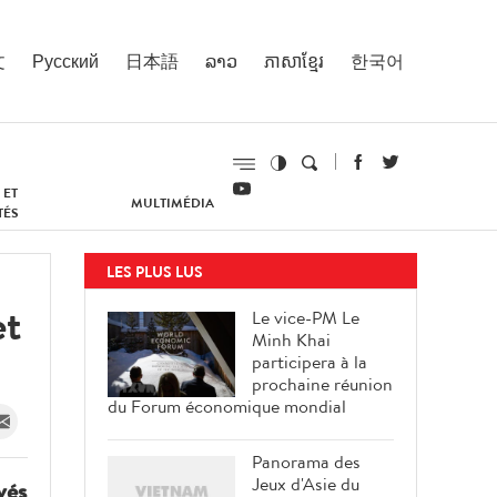
文
Русский
日本語
ລາວ
ភាសាខ្មែរ
한국어
 ET
MULTIMÉDIA
TÉS
LES PLUS LUS
et
Le vice-PM Le
Minh Khai
participera à la
prochaine réunion
du Forum économique mondial
Panorama des
Jeux d'Asie du
vés