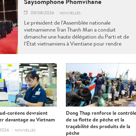
Saysomphone Phomvihane
09/08/2026
NOUVELLES
Le président de l’Assemblée nationale
vietnamienne Tran Thanh Man a conduit
dimanche une haute délégation du Parti et de
l’État vietnamiens à Vientiane pour rendre
hommage au défunt président de l’Assemblée
nationale lao Saysomphone Phomvihane,
soulignant ses contributions au renforcement
des relations d’amitié et de solidarité entre les
deux pays.
sud-coréens devraient
Dong Thap renforce le contrôl
r davantage au Vietnam
de sa flotte de pêche et la
traçabilité des produits de la
2026
NOUVELLES
pêche