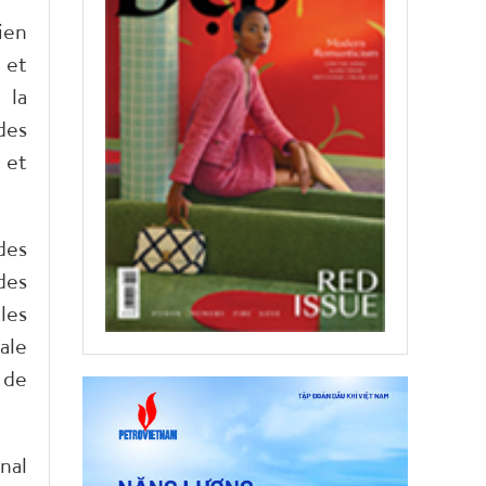
ien
 et
 la
des
 et
des
des
les
ale
 de
nal