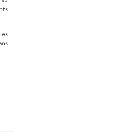
nts
ies
ans