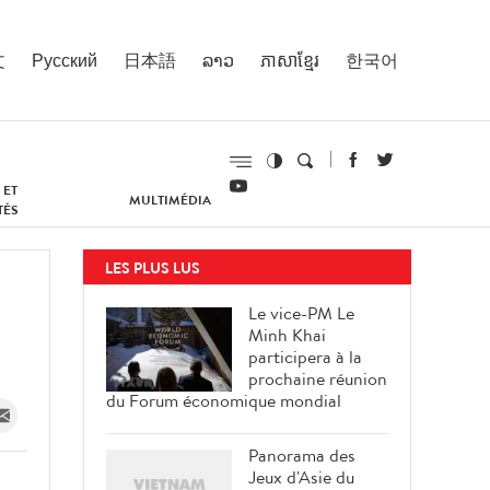
文
Русский
日本語
ລາວ
ភាសាខ្មែរ
한국어
 ET
MULTIMÉDIA
TÉS
LES PLUS LUS
s
Le vice-PM Le
Minh Khai
participera à la
prochaine réunion
du Forum économique mondial
Panorama des
Jeux d'Asie du