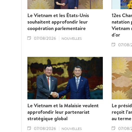
Le Vietnam et les États-Unis
12es Cha
souhaitent approfondir leur
natation 
coopération parlementaire
Vietnam 
d'or
07/08/2026
NOUVELLES
07/08/
Le Vietnam et la Malaisie veulent
Le prési
approfondir leur partenariat
reçoit l’
stratégique global
au terme 
07/08/2026
07/08/
NOUVELLES