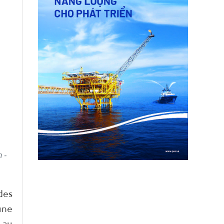
 -
des
une
 au