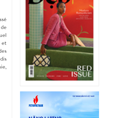
ssé
 de
uel
 et
des
dis
ie,