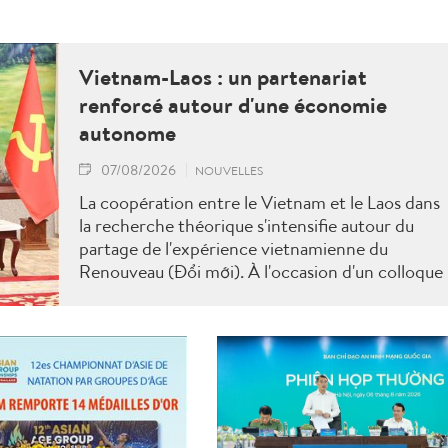
Vietnam-Laos : un partenariat
renforcé autour d'une économie
autonome
07/08/2026
NOUVELLES
La coopération entre le Vietnam et le Laos dans
la recherche théorique s'intensifie autour du
partage de l'expérience vietnamienne du
Renouveau (Đổi mới). À l'occasion d'un colloque
scientifique tenu à Vientiane, les deux pays ont
mis en avant les enseignements du Vietnam en
matière de construction d'une économie
indépendante et autonome, tout en définissant
de nouvelles orientations pour approfondir leur
partenariat.