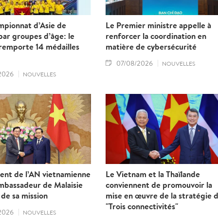
mpionnat d’Asie de
Le Premier ministre appelle à
par groupes d’âge: le
renforcer la coordination en
remporte 14 médailles
matière de cybersécurité
07/08/2026
NOUVELLES
2026
NOUVELLES
dent de l’AN vietnamienne
Le Vietnam et la Thaïlande
ambassadeur de Malaisie
conviennent de promouvoir la
de sa mission
mise en œuvre de la stratégie 
"Trois connectivités"
2026
NOUVELLES