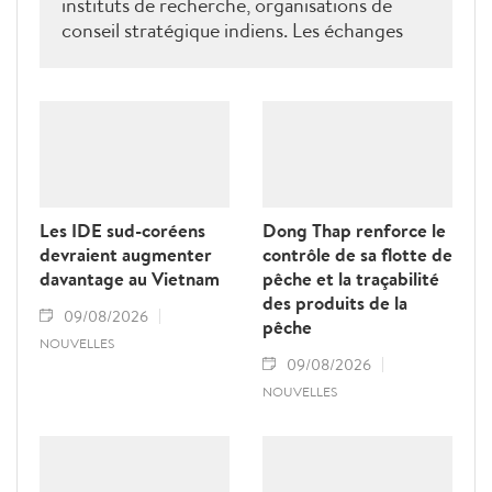
instituts de recherche, organisations de
conseil stratégique indiens. Les échanges
ont porté sur le renforcement de la
coopération en matière de recherche, de
formation, de conseil stratégique et de mise
en réseau académique, contribuant ainsi à
approfondir le partenariat stratégique
global renforcé entre le Vietnam et l’Inde.
Les IDE sud-coréens
Dong Thap renforce le
devraient augmenter
contrôle de sa flotte de
davantage au Vietnam
pêche et la traçabilité
des produits de la
09/08/2026
pêche
NOUVELLES
09/08/2026
NOUVELLES