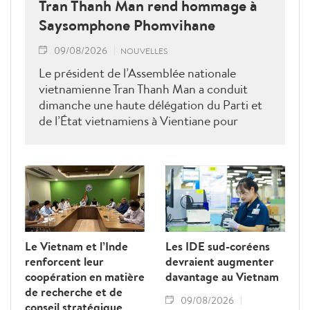
Tran Thanh Man rend hommage à
Saysomphone Phomvihane
09/08/2026
NOUVELLES
Le président de l’Assemblée nationale
vietnamienne Tran Thanh Man a conduit
dimanche une haute délégation du Parti et
de l’État vietnamiens à Vientiane pour
rendre hommage au défunt président de
l’Assemblée nationale lao Saysomphone
Phomvihane, soulignant ses contributions
au renforcement des relations d’amitié et
de solidarité entre les deux pays.
Le Vietnam et l’Inde
Les IDE sud-coréens
renforcent leur
devraient augmenter
coopération en matière
davantage au Vietnam
de recherche et de
09/08/2026
conseil stratégique