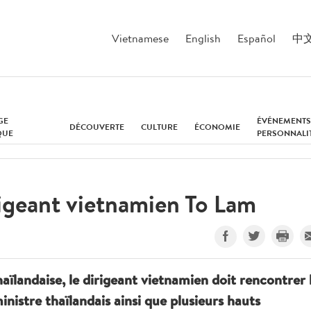
Vietnamese
English
Español
中
GE
ÉVÉNEMENTS
DÉCOUVERTE
CULTURE
ÉCONOMIE
QUE
PERSONNALI
rigeant vietnamien To Lam
haïlandaise, le dirigeant vietnamien doit rencontrer 
inistre thaïlandais ainsi que plusieurs hauts