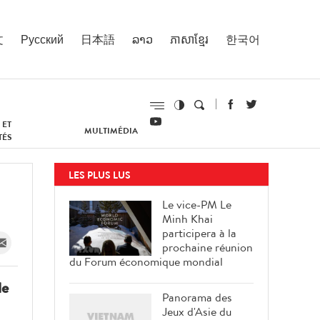
文
Русский
日本語
ລາວ
ភាសាខ្មែរ
한국어
 ET
MULTIMÉDIA
TÉS
LES PLUS LUS
Le vice-PM Le
Minh Khai
participera à la
prochaine réunion
du Forum économique mondial
le
Panorama des
Jeux d'Asie du