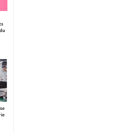
ts
 du
sse
rie