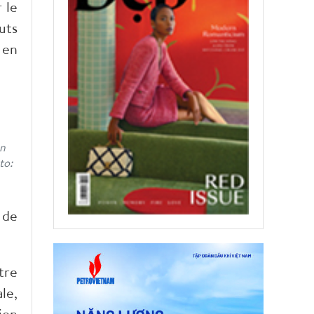
 le
uts
 en
on
to:
 de
tre
le,
ion