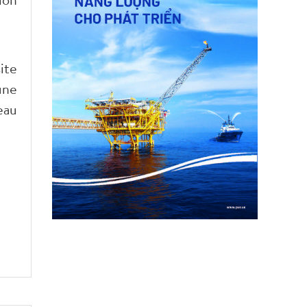
ite
une
eau