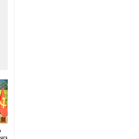
n
ours