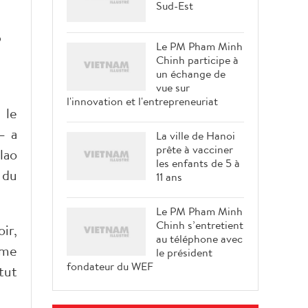
Sud-Est
o
Le PM Pham Minh
Chinh participe à
un échange de
vue sur
l'innovation et l'entrepreneuriat
 le
– a
La ville de Hanoi
prête à vacciner
lao
les enfants de 5 à
 du
11 ans
Le PM Pham Minh
Chinh s’entretient
ir,
au téléphone avec
rme
le président
fondateur du WEF
tut