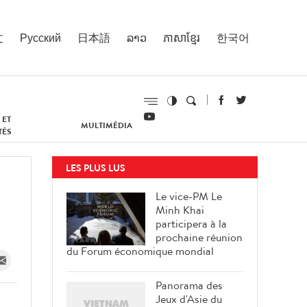
文
Русский
日本語
ລາວ
ភាសាខ្មែរ
한국어
 ET
MULTIMÉDIA
TÉS
LES PLUS LUS
Le vice-PM Le
Minh Khai
participera à la
prochaine réunion
du Forum économique mondial
Panorama des
Jeux d'Asie du