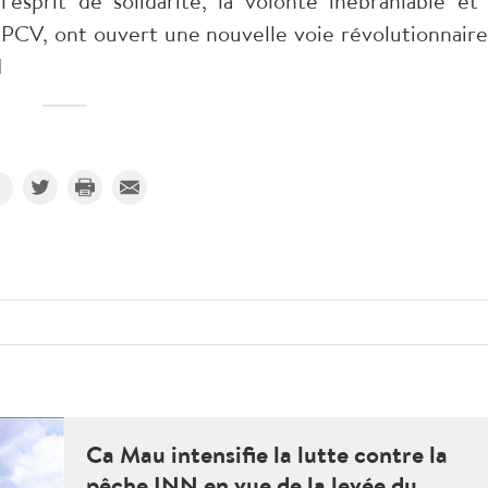
'esprit de solidarité, la volonté inébranlable et 
u PCV, ont ouvert une nouvelle voie révolutionnaire
I
Ca Mau intensifie la lutte contre la
pêche INN en vue de la levée du