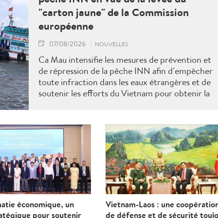
"carton jaune" de la Commission
européenne
07/08/2026
NOUVELLES
Ca Mau intensifie les mesures de prévention et
de répression de la pêche INN afin d’empêcher
toute infraction dans les eaux étrangères et de
soutenir les efforts du Vietnam pour obtenir la
levée du "carton jaune" de la Commission
européenne.
matie économique, un
Vietnam-Laos : une coopératio
ratégique pour soutenir
de défense et de sécurité touj