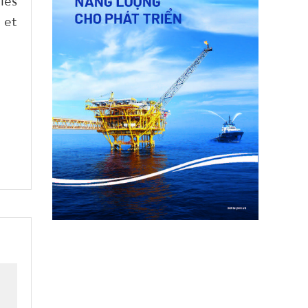
les
 et