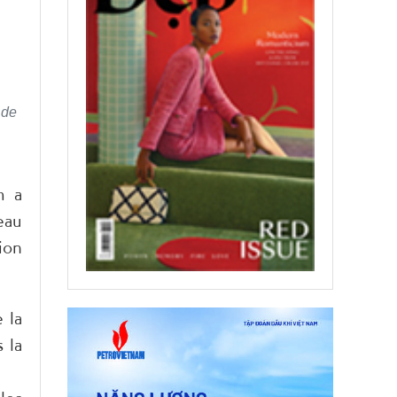
 de
m a
eau
ion
 la
 la