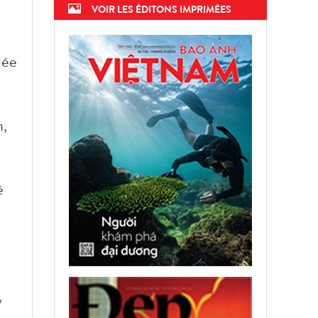
VOIR LES ÉDITONS IMPRIMÉES
lée
n,
é
,