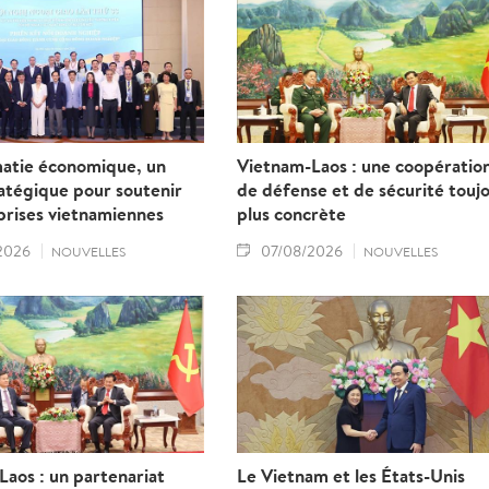
matie économique, un
Vietnam-Laos : une coopératio
ratégique pour soutenir
de défense et de sécurité touj
prises vietnamiennes
plus concrète
2026
07/08/2026
NOUVELLES
NOUVELLES
aos : un partenariat
Le Vietnam et les États-Unis