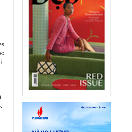
es
ec
i
i
.