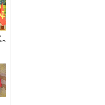
n
ours