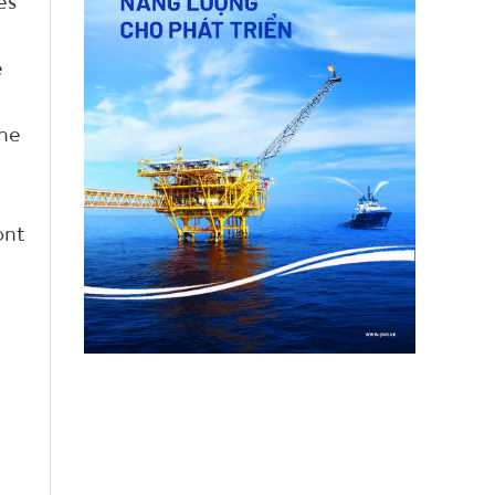
es
e
une
ont