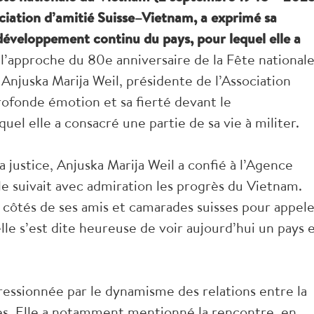
ociation d’amitié Suisse–Vietnam, a exprimé sa
développement continu du pays, pour lequel elle a
 l’approche du 80e anniversaire de la Fête national
njuska Marija Weil, présidente de l’Association
rofonde émotion et sa fierté devant le
el elle a consacré une partie de sa vie à militer.
a justice, Anjuska Marija Weil a confié à l’Agence
e suivait avec admiration les progrès du Vietnam.
ôtés de ses amis et camarades suisses pour appele
lle s’est dite heureuse de voir aujourd’hui un pays 
ressionnée par le dynamisme des relations entre la
es. Elle a notamment mentionné la rencontre, en