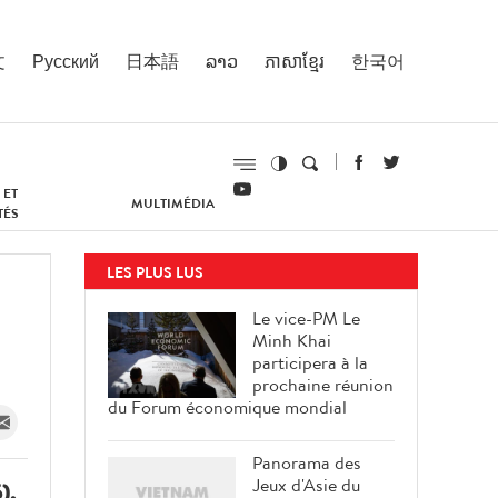
文
Русский
日本語
ລາວ
ភាសាខ្មែរ
한국어
 ET
MULTIMÉDIA
TÉS
LES PLUS LUS
Le vice-PM Le
Minh Khai
participera à la
prochaine réunion
du Forum économique mondial
Panorama des
Jeux d'Asie du
),