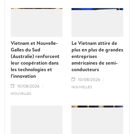
domaines du commerce, de l’éducation, de
la coopération au développement, de la
sécurité et des échanges entre les peuples, a
déclaré le ministre néo-zélandais des
Affaires étrangères, Winston Peters.
Vietnam et Nouvelle-
Le Vietnam attire de
Galles du Sud
plus en plus de grandes
(Australie) renforcent
entreprises
leur coopération dans
américaines de semi-
les technologies et
conducteurs
l’innovation
10/08/2026
10/08/2026
NOUVELLES
NOUVELLES