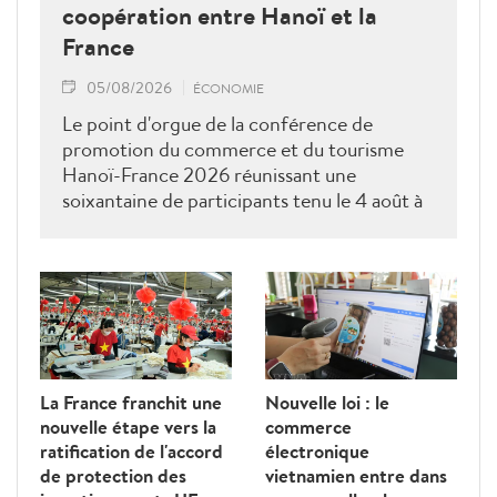
coopération entre Hanoï et la
France
05/08/2026
ÉCONOMIE
Le point d'orgue de la conférence de
promotion du commerce et du tourisme
Hanoï-France 2026 réunissant une
soixantaine de participants tenu le 4 août à
Paris était une séance de dialogue direct
entre les services compétents de Hanoï et
les entreprises ainsi que les associations
françaises.
La France franchit une
Nouvelle loi : le
nouvelle étape vers la
commerce
ratification de l'accord
électronique
de protection des
vietnamien entre dans