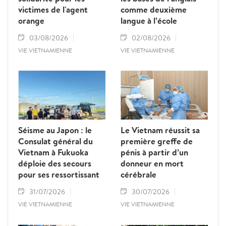
victimes de l'agent
comme deuxième
élargir leurs perspectives d'intégration, mais
orange
langue à l’école
contribue également à valoriser et à
affirmer la dignité de chaque individu.
03/08/2026
02/08/2026
VIE VIETNAMIENNE
VIE VIETNAMIENNE
Séisme au Japon : le
Le Vietnam réussit sa
Consulat général du
première greffe de
Vietnam à Fukuoka
pénis à partir d’un
déploie des secours
donneur en mort
pour ses ressortissant
cérébrale
31/07/2026
30/07/2026
VIE VIETNAMIENNE
VIE VIETNAMIENNE