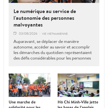
Le numérique au service de
l'autonomie des personnes
malvoyantes
03/08/2026
VIE VIETNAMIENNE
Auparavant, se déplacer de manière
autonome, accéder au savoir et accomplir
les démarches du quotidien représentaient
des défis considérables pour les personnes
malvoyantes. Désormais, elles peuvent
réserver des VTC, suivre leurs bus en temps
réel, utiliser les réseaux sociaux, effectuer
des paiements électroniques et même
programmer des logiciels ou composer de la
musique sur leur ordinateur. Ces avancées
remarquables témoignent du pouvoir du
Une marche de
Hô Chi Minh-Ville jette
numérique qui, non seulement les aide à
solidarité pour les
les bases de l’anglais
atténuer les effets de leur handicap et à