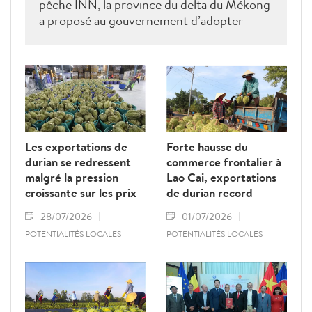
pêche INN, la province du delta du Mékong
a proposé au gouvernement d’adopter
rapidement des politiques visant à aider les
pêcheurs à changer d’activité et à retirer du
service les navires de pêche côtière, afin de
préserver les ressources halieutiques
naturelles.
Les exportations de
Forte hausse du
durian se redressent
commerce frontalier à
malgré la pression
Lao Cai, exportations
croissante sur les prix
de durian record
28/07/2026
01/07/2026
POTENTIALITÉS LOCALES
POTENTIALITÉS LOCALES