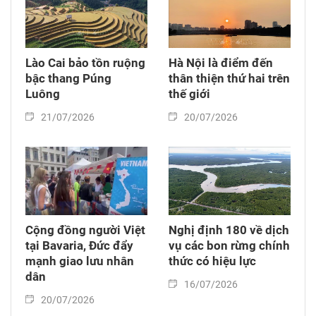
Lào Cai bảo tồn ruộng
Hà Nội là điểm đến
bậc thang Púng
thân thiện thứ hai trên
Luông
thế giới
21/07/2026
20/07/2026
Cộng đồng người Việt
Nghị định 180 về dịch
tại Bavaria, Đức đẩy
vụ các bon rừng chính
mạnh giao lưu nhân
thức có hiệu lực
dân
16/07/2026
20/07/2026