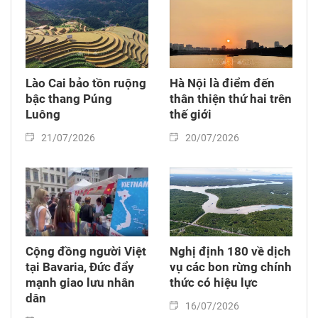
Lào Cai bảo tồn ruộng
Hà Nội là điểm đến
bậc thang Púng
thân thiện thứ hai trên
Luông
thế giới
21/07/2026
20/07/2026
Cộng đồng người Việt
Nghị định 180 về dịch
tại Bavaria, Đức đẩy
vụ các bon rừng chính
mạnh giao lưu nhân
thức có hiệu lực
dân
16/07/2026