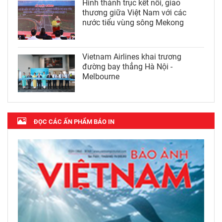
Hình thành trục kết nối, giao
thương giữa Việt Nam với các
nước tiểu vùng sông Mekong
Vietnam Airlines khai trương
đường bay thẳng Hà Nội -
Melbourne
ĐỌC CÁC ẤN PHẨM BÁO IN