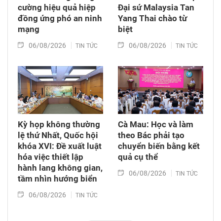
cường hiệu quả hiệp
Đại sứ Malaysia Tan
đồng ứng phó an ninh
Yang Thai chào từ
mạng
biệt
06/08/2026
06/08/2026
TIN TỨC
TIN TỨC
Kỳ họp không thường
Cà Mau: Học và làm
lệ thứ Nhất, Quốc hội
theo Bác phải tạo
khóa XVI: Đề xuất luật
chuyển biến bằng kết
hóa việc thiết lập
quả cụ thể
hành lang không gian,
06/08/2026
TIN TỨC
tầm nhìn hướng biển
06/08/2026
TIN TỨC