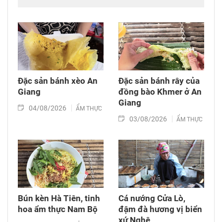
Đặc sản bánh xèo An
Đặc sản bánh rây của
Giang
đồng bào Khmer ở An
Giang
04/08/2026
ẨM THỰC
03/08/2026
ẨM THỰC
Bún kèn Hà Tiên, tinh
Cá nướng Cửa Lò,
hoa ẩm thực Nam Bộ
đậm đà hương vị biển
xứ Nghệ