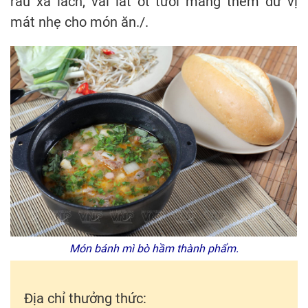
rau xà lách, vài lát ớt tươi mang thêm dư vị
mát nhẹ cho món ăn./.
Món bánh mì bò hầm thành phẩm.
Địa chỉ thưởng thức: