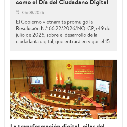
como el Día del Ciudadano Digital
05/08/2026
El Gobierno vietnamita promulgó la
Resolución N.º 66.22/2026/NQ-CP, el 9 de
julio de 2026, sobre el desarrollo de la
ciudadanía digital, que entrará en vigor el 15
de agosto de 2026 y permanecerá vigente
hasta el 28 de febrero de 2027. Como una
de sus principales disposiciones, el
documento instituye el 15 de octubre de
cada año como el Día del Ciudadano Digital
de Vietnam.
La transformación digital, pilar del