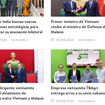
e India buscan nuevas
Primer ministro de Vietnam
ones estratégicas para
recibe al ministro de Defensa 
ar su asociación bilateral
Malasia
2026
05/08/2026
NOTICIEROS
NOTICIEROS
irigente vietnamita
Empresa vietnamita TBAgri
el dinamismo de
entrega arroz a su socio cubano
s entre Vietnam y Malasia
05/08/2026
NOTICIEROS