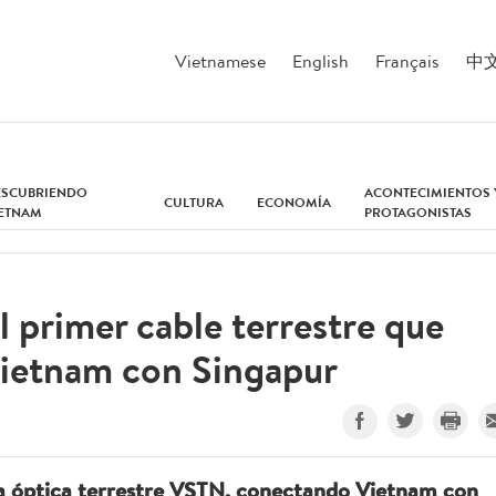
Vietnamese
English
Français
中
ESCUBRIENDO
ACONTECIMIENTOS 
CULTURA
ECONOMÍA
IETNAM
PROTAGONISTAS
primer cable terrestre que
ietnam con Singapur
ra óptica terrestre VSTN, conectando Vietnam con