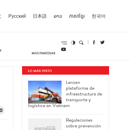
文
Русский
日本語
ລາວ
ភាសាខ្មែរ
한국어
Y
MULTIMEDIAS
LO MÁS VISTO
Lanzan
plataforma de
infraestructura de
transporte y
logística en Vietnam
Regulaciones
sobre prevención