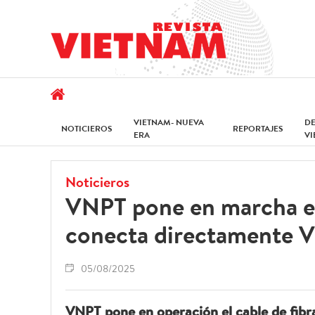
VIETNAM- NUEVA
D
NOTICIEROS
REPORTAJES
ERA
V
Noticieros
VNPT pone en marcha el 
conecta directamente V
05/08/2025
VNPT pone en operación el cable de fib