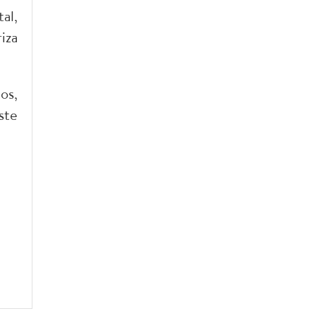
al,
iza
os,
ste