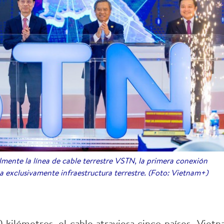
mente la línea de cable terrestre VSTN, la primera conexión
za exclusivamente infraestructura terrestre. (Foto: Vietnam+)
ilómetros, el cable atraviesa cinco países -Vietn