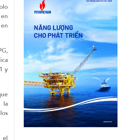
olo
 en
 en
PG,
ica
1 y
que
 la
los
 el