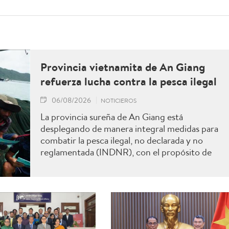
Provincia vietnamita de An Giang
refuerza lucha contra la pesca ilegal
06/08/2026
NOTICIEROS
La provincia sureña de An Giang está
desplegando de manera integral medidas para
combatir la pesca ilegal, no declarada y no
reglamentada (INDNR), con el propósito de
sancionar todas las infracciones, contribuir al
levantamiento de la advertencia de la “tarjeta
amarilla” impuesta por la Comisión Europea y
reforzar el prestigio del sector pesquero
vietnamita.