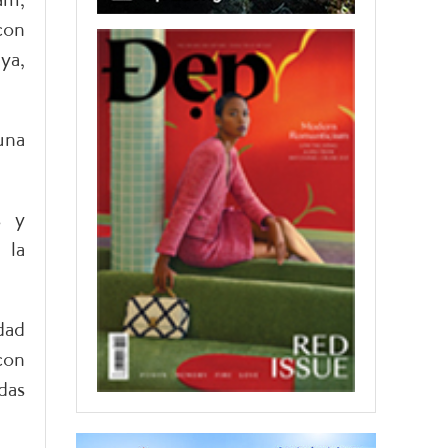
con
ya,
una
s y
 la
dad
con
das