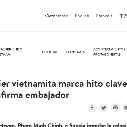
Vietnamese
English
Français
中
ESCUBRIENDO
ACONTECIMIENTOS 
CULTURA
ECONOMÍA
IETNAM
PROTAGONISTAS
ier vietnamita marca hito clave
, afirma embajador
 Vietnam, Pham Minh Chinh, a Suecia impulsa la relac