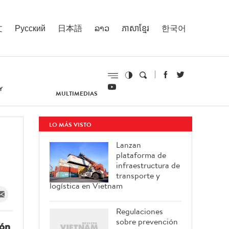
文
Русский
日本語
ລາວ
ភាសាខ្មែរ
한국어
Y
MULTIMEDIAS
LO MÁS VISTO
Lanzan
plataforma de
infraestructura de
transporte y
logística en Vietnam
Regulaciones
sobre prevención
ión