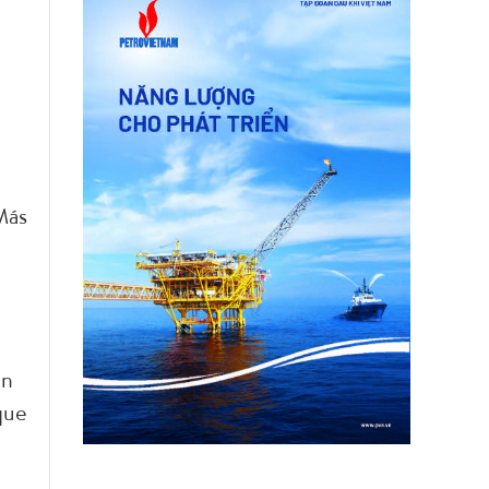
Más
en
que