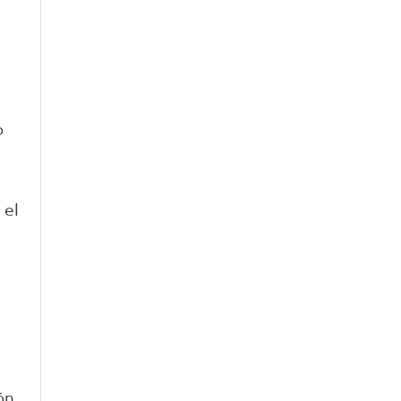
o
 el
ón