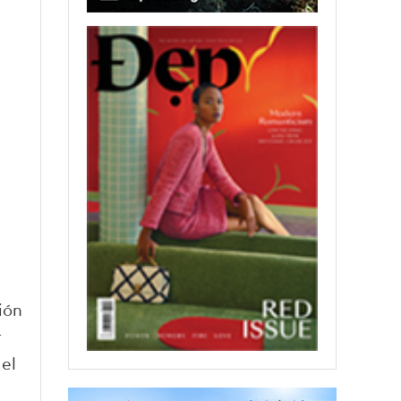
ión
r
 el