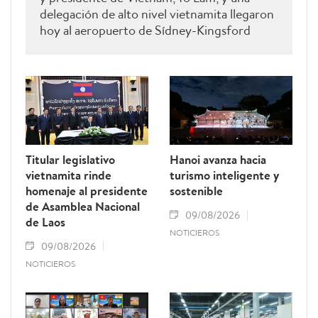
delegación de alto nivel vietnamita llegaron
hoy al aeropuerto de Sídney-Kingsford
Smith para iniciar una visita de Estado a
Australia, que se desarrollará del 9 al 12 de
agosto, por invitación de la gobernadora
general de Australia, Sam Mostyn.
Titular legislativo
Hanoi avanza hacia
vietnamita rinde
turismo inteligente y
homenaje al presidente
sostenible
de Asamblea Nacional
09/08/2026
de Laos
NOTICIEROS
09/08/2026
NOTICIEROS