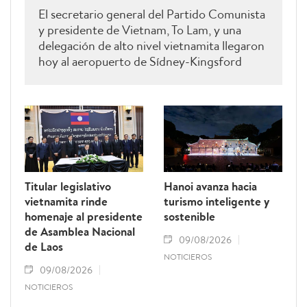
El secretario general del Partido Comunista
y presidente de Vietnam, To Lam, y una
delegación de alto nivel vietnamita llegaron
hoy al aeropuerto de Sídney-Kingsford
Smith para iniciar una visita de Estado a
Australia, que se desarrollará del 9 al 12 de
agosto, por invitación de la gobernadora
general de Australia, Sam Mostyn.
Titular legislativo
Hanoi avanza hacia
vietnamita rinde
turismo inteligente y
homenaje al presidente
sostenible
de Asamblea Nacional
09/08/2026
de Laos
NOTICIEROS
09/08/2026
NOTICIEROS