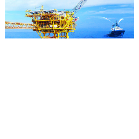
ICP: VNA (Agencia Vietnamita de Noticias) | ISSN: 1606 -