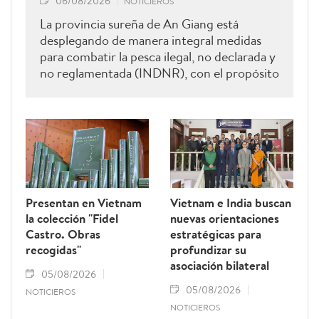
06/08/2026
NOTICIEROS
La provincia sureña de An Giang está
desplegando de manera integral medidas
para combatir la pesca ilegal, no declarada y
no reglamentada (INDNR), con el propósito
de sancionar todas las infracciones,
contribuir al levantamiento de la
advertencia de la “tarjeta amarilla” impuesta
por la Comisión Europea y reforzar el
prestigio del sector pesquero vietnamita.
Presentan en Vietnam
Vietnam e India buscan
la colección "Fidel
nuevas orientaciones
Castro. Obras
estratégicas para
recogidas"
profundizar su
asociación bilateral
05/08/2026
05/08/2026
NOTICIEROS
NOTICIEROS