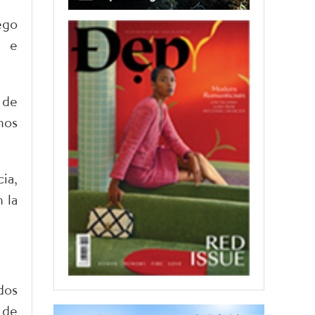
ego
o e
 de
nos
ia,
 la
dos
 de