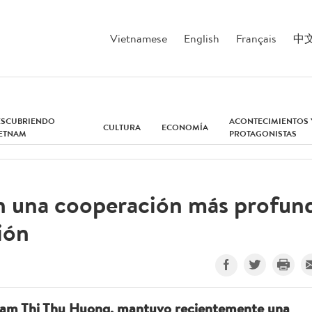
Vietnamese
English
Français
中
ESCUBRIENDO
ACONTECIMIENTOS 
CULTURA
ECONOMÍA
IETNAM
PROTAGONISTAS
n una cooperación más profun
ión
ham Thi Thu Huong, mantuvo recientemente una