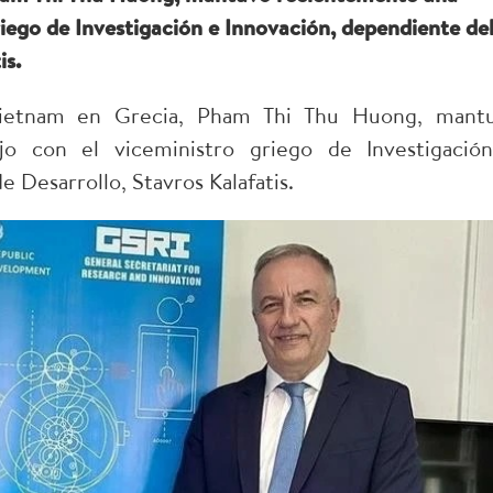
riego de Investigación e Innovación, dependiente de
is.
ietnam en Grecia, Pham Thi Thu Huong, mant
o con el viceministro griego de Investigació
 Desarrollo, Stavros Kalafatis.