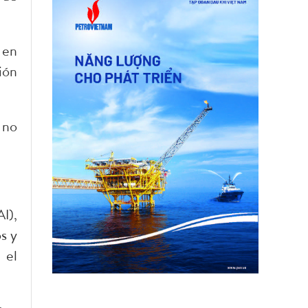
 en
ión
 no
I),
s y
 el