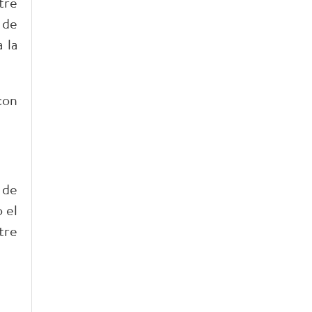
tre
 de
 la
con
 de
 el
tre