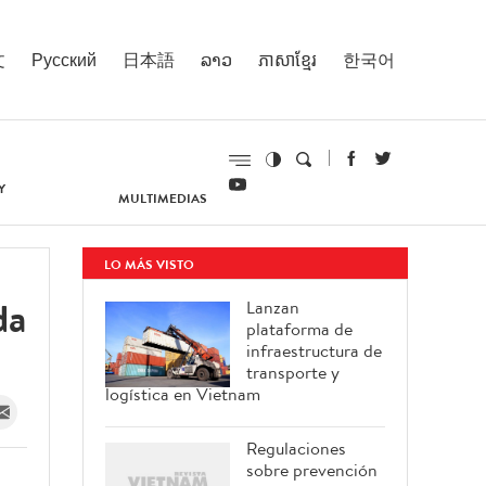
文
Русский
日本語
ລາວ
ភាសាខ្មែរ
한국어
Y
MULTIMEDIAS
LO MÁS VISTO
da
Lanzan
plataforma de
infraestructura de
transporte y
logística en Vietnam
Regulaciones
sobre prevención