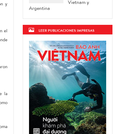
Vietnam y
ón y
Argentina
n el
LEER PUBLICACIONES IMPRESAS
onde
aron
e la
como
noma