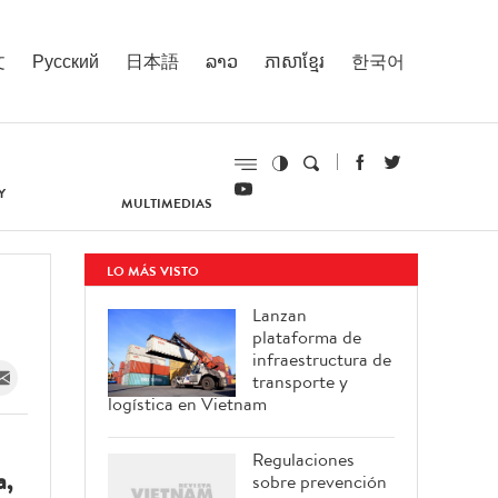
文
Русский
日本語
ລາວ
ភាសាខ្មែរ
한국어
Y
MULTIMEDIAS
LO MÁS VISTO
Lanzan
plataforma de
infraestructura de
transporte y
logística en Vietnam
Regulaciones
a,
sobre prevención