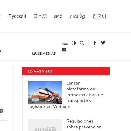
文
Русский
日本語
ລາວ
ភាសាខ្មែរ
한국어
Y
MULTIMEDIAS
LO MÁS VISTO
Lanzan
plataforma de
infraestructura de
transporte y
logística en Vietnam
Regulaciones
sobre prevención