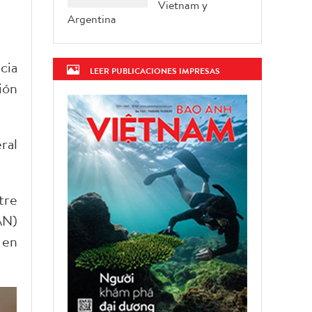
Vietnam y
Argentina
cia
LEER PUBLICACIONES IMPRESAS
ión
ral
tre
AN)
 en