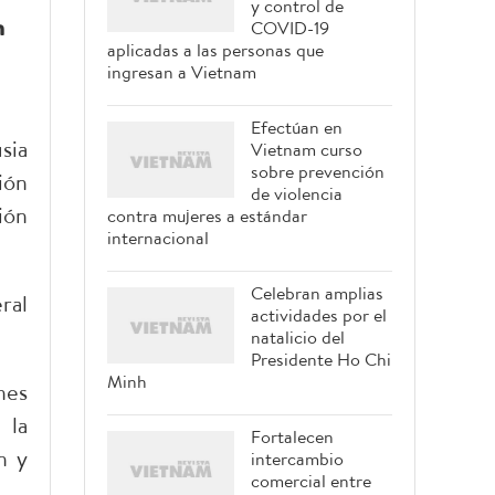
y control de
n
COVID-19
aplicadas a las personas que
ingresan a Vietnam
Efectúan en
sia
Vietnam curso
sobre prevención
ión
de violencia
ión
contra mujeres a estándar
internacional
Celebran amplias
ral
actividades por el
natalicio del
Presidente Ho Chi
Minh
nes
 la
Fortalecen
n y
intercambio
comercial entre