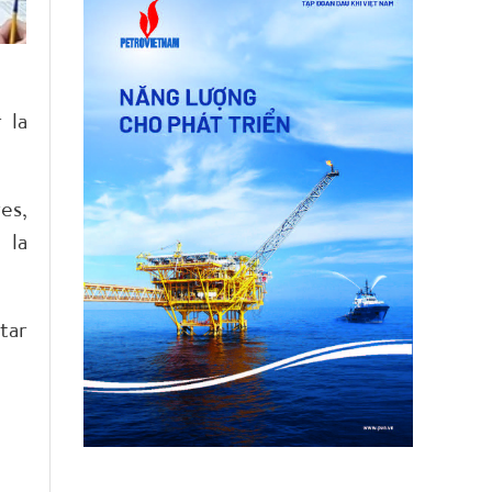
 la
es,
 la
tar