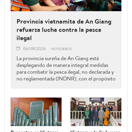
Provincia vietnamita de An Giang
refuerza lucha contra la pesca
ilegal
06/08/2026
NOTICIEROS
La provincia sureña de An Giang está
desplegando de manera integral medidas
para combatir la pesca ilegal, no declarada y
no reglamentada (INDNR), con el propósito
de sancionar todas las infracciones,
contribuir al levantamiento de la
advertencia de la “tarjeta amarilla” impuesta
por la Comisión Europea y reforzar el
prestigio del sector pesquero vietnamita.