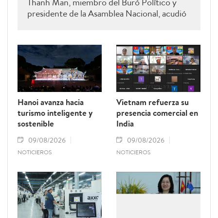
Thanh Man, miembro del Buró Político y
presidente de la Asamblea Nacional, acudió
hoy a rendir homenaje a Xaysomphone
Phomvihane, miembro del Buró Político y
presidente de la Asamblea Nacional de Laos.
Hanoi avanza hacia
Vietnam refuerza su
turismo inteligente y
presencia comercial en
sostenible
India
09/08/2026
09/08/2026
NOTICIEROS
NOTICIEROS