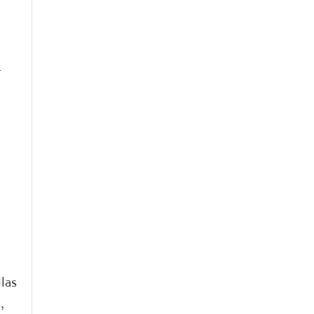
r
las
,