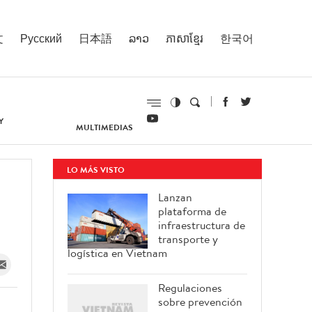
文
Русский
日本語
ລາວ
ភាសាខ្មែរ
한국어
Y
MULTIMEDIAS
LO MÁS VISTO
Lanzan
plataforma de
infraestructura de
transporte y
logística en Vietnam
Regulaciones
sobre prevención