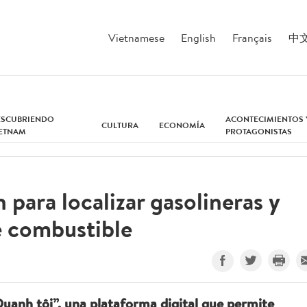
Vietnamese
English
Français
中
ESCUBRIENDO
ACONTECIMIENTOS 
CULTURA
ECONOMÍA
IETNAM
PROTAGONISTAS
 para localizar gasolineras y
e combustible
uanh tôi”, una plataforma digital que permite