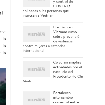
y control de
COVID-19
aplicadas a las personas que
al
ingresan a Vietnam
Efectúan en
nte
Vietnam curso
sobre prevención
 la
de violencia
 la
contra mujeres a estándar
internacional
 la
Celebran amplias
actividades por el
natalicio del
Presidente Ho Chi
Minh
Fortalecen
intercambio
comercial entre