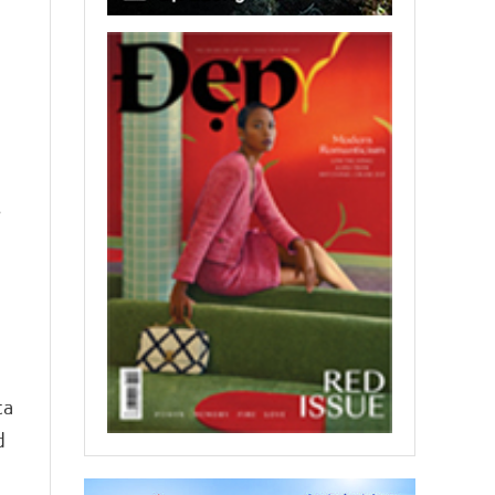
e
s
ta
d