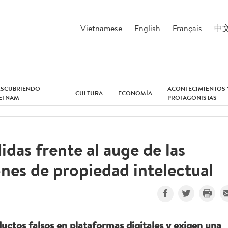
Vietnamese
English
Français
中
ESCUBRIENDO
ACONTECIMIENTOS 
CULTURA
ECONOMÍA
IETNAM
PROTAGONISTAS
das frente al auge de las
iones de propiedad intelectual
uctos falsos en plataformas digitales y exigen una