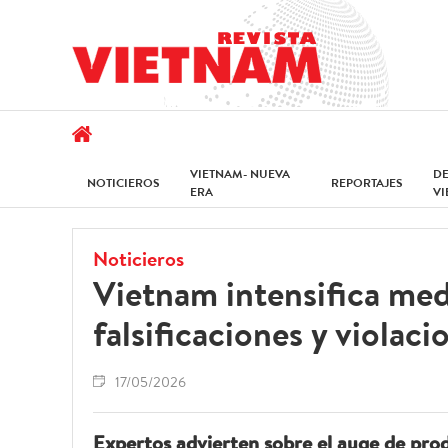
VIETNAM- NUEVA
D
NOTICIEROS
REPORTAJES
ERA
V
Noticieros
Vietnam intensifica medi
falsificaciones y violac
17/05/2026
Expertos advierten sobre el auge de prod