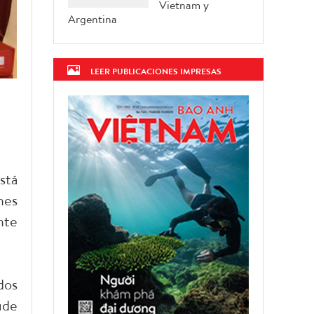
Vietnam y
Argentina
LEER PUBLICACIONES IMPRESAS
stá
nes
nte
dos
ude