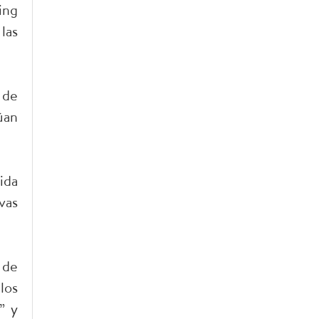
ing
las
 de
úan
.
ida
vas
 de
los
” y