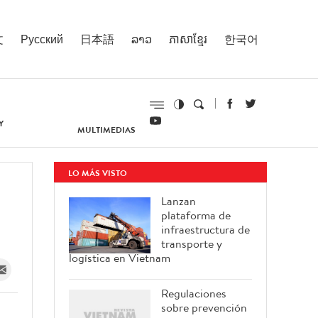
文
Русский
日本語
ລາວ
ភាសាខ្មែរ
한국어
Y
MULTIMEDIAS
LO MÁS VISTO
Lanzan
plataforma de
infraestructura de
transporte y
logística en Vietnam
Regulaciones
sobre prevención