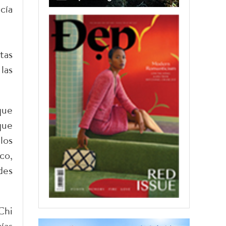
cía
tas
las
que
que
los
co,
des
Chi
ías