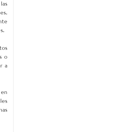
las
es.
nte
s.
tos
s o
r a
 en
les
mas