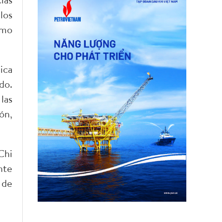
los
omo
ica
do.
las
ón,
Chi
nte
 de