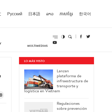
文
Русский
日本語
ລາວ
ភាសាខ្មែរ
한국어
Y
MULTIMEDIAS
LO MÁS VISTO
,
Lanzan
plataforma de
infraestructura de
transporte y
logística en Vietnam
Regulaciones
sobre prevención