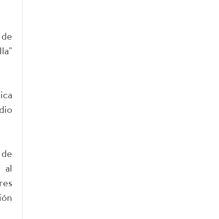
 de
la"
ica
dio
 de
 al
res
ión