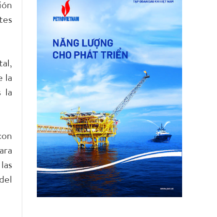
ión
tes
al,
 la
 la
con
ara
las
del