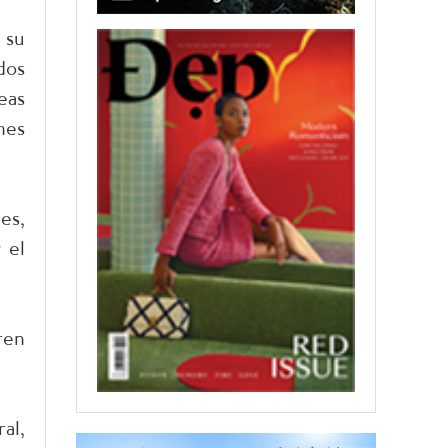
 su
dos
eas
nes
es,
 el
ren
al,