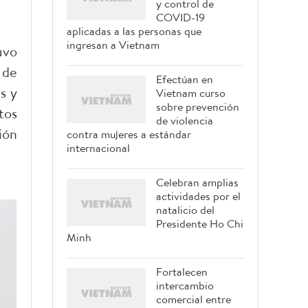
y control de
COVID-19
aplicadas a las personas que
ingresan a Vietnam
uvo
 de
Efectúan en
s y
Vietnam curso
sobre prevención
tos
de violencia
ión
contra mujeres a estándar
internacional
Celebran amplias
actividades por el
natalicio del
Presidente Ho Chi
Minh
Fortalecen
intercambio
comercial entre