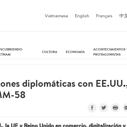
Vietnamese
English
Français
中
ESCUBRIENDO
ACONTECIMIENTOS 
CULTURA
ECONOMÍA
IETNAM
PROTAGONISTAS
iones diplomáticas con EE.UU.
AMM-58
 la UE y Reino Unido en comercio, digitalización y