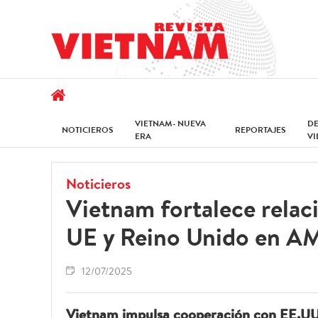
VIETNAM- NUEVA
D
NOTICIEROS
REPORTAJES
ERA
V
Noticieros
Vietnam fortalece relac
UE y Reino Unido en 
12/07/2025
Vietnam impulsa cooperación con EE.UU.,