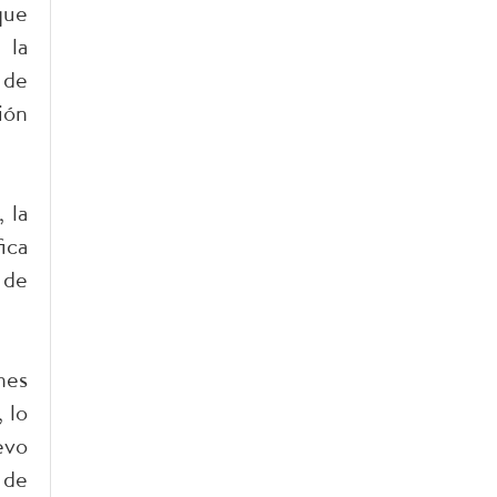
que
 la
 de
ión
 la
ica
 de
nes
 lo
evo
 de