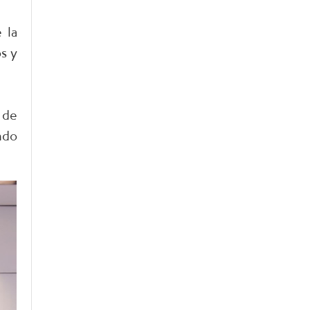
 la
s y
 de
ndo