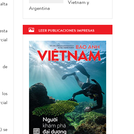
Vietnam y
alta
Argentina
esta
LEER PUBLICACIONES IMPRESAS
cial
o de
 los
cial
) se