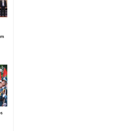
am
os