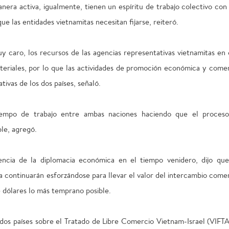
ra activa, igualmente, tienen un espíritu de trabajo colectivo con 
que las entidades vietnamitas necesitan fijarse, reiteró.
y caro, los recursos de las agencias representativas vietnamitas en 
eriales, por lo que las actividades de promoción económica y comer
tivas de los dos países, señaló.
 tiempo de trabajo entre ambas naciones haciendo que el proces
ble, agregó.
iencia de la diplomacia económica en el tiempo venidero, dijo que
a continuarán esforzándose para llevar el valor del intercambio comer
e dólares lo más temprano posible.
 dos países sobre el Tratado de Libre Comercio Vietnam-Israel (VIFTA