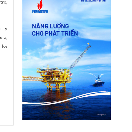
tro,
as y
ura,
 los