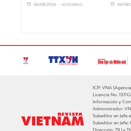
06/08/2026
06/08/
NOTICIEROS
ICP: VNA (Agencia 
Licencia No. 137/G
Información y Co
Administrador: V
Subeditor en jefe
Subeditor en jefe:
Dirección: 79 Ly T