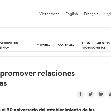
Vietnamese
English
Français
中
ESCUBRIENDO
ACONTECIMIENTOS 
CULTURA
ECONOMÍA
IETNAM
PROTAGONISTAS
 promover relaciones
as
l 30 aniversario del establecimiento de las