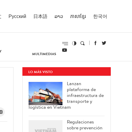
文
Русский
日本語
ລາວ
ភាសាខ្មែរ
한국어
Y
MULTIMEDIAS
LO MÁS VISTO
Lanzan
plataforma de
infraestructura de
transporte y
logística en Vietnam
Regulaciones
sobre prevención