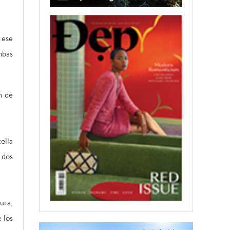
 ese
mbas
n de
ella
 dos
ura,
 los