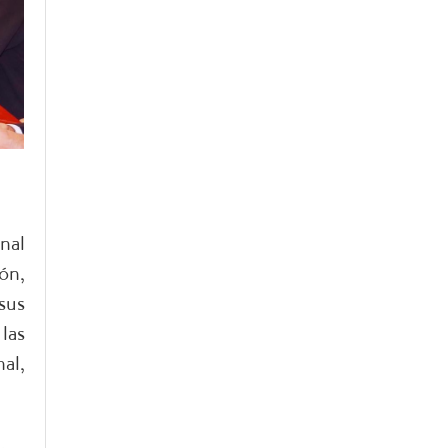
nal
ón,
sus
las
al,