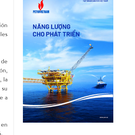
ión
les
 de
ón,
 la
 su
e a
 en
6.