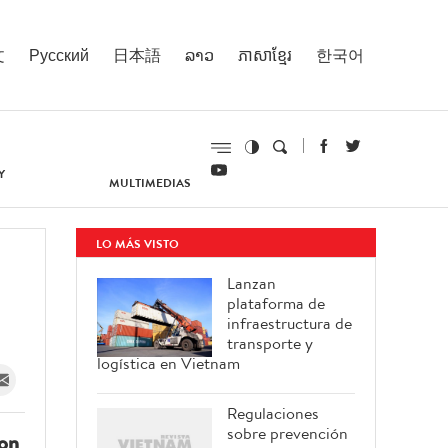
文
Русский
日本語
ລາວ
ភាសាខ្មែរ
한국어
Y
MULTIMEDIAS
LO MÁS VISTO
Lanzan
plataforma de
infraestructura de
transporte y
logística en Vietnam
Regulaciones
sobre prevención
con