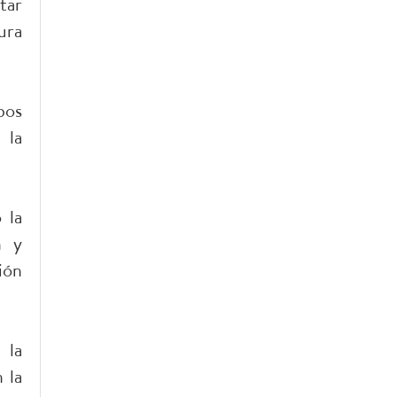
tar
ura
bos
 la
 la
n y
ión
 la
 la