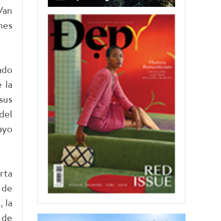
Van
nes
ado
 la
sus
del
ayo
rta
 de
 la
 de