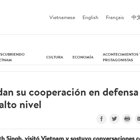
Vietnamese
English
Français
中
ESCUBRIENDO
ACONTECIMIENTOS 
CULTURA
ECONOMÍA
IETNAM
PROTAGONISTAS
dan su cooperación en defensa
alto nivel
ath Singh, visitó Vietnam y sostuvo conversaciones 