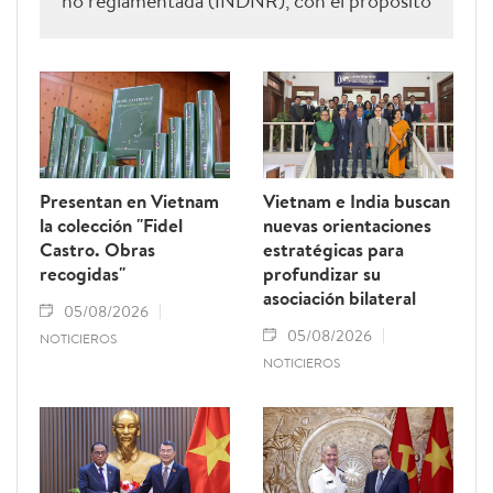
no reglamentada (INDNR), con el propósito
de sancionar todas las infracciones,
contribuir al levantamiento de la
advertencia de la “tarjeta amarilla” impuesta
por la Comisión Europea y reforzar el
prestigio del sector pesquero vietnamita.
Presentan en Vietnam
Vietnam e India buscan
la colección "Fidel
nuevas orientaciones
Castro. Obras
estratégicas para
recogidas"
profundizar su
asociación bilateral
05/08/2026
05/08/2026
NOTICIEROS
NOTICIEROS