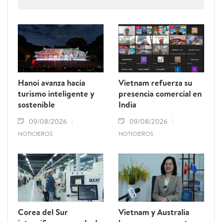
hoy a rendir homenaje a Xaysomphone
Phomvihane, miembro del Buró Político y
presidente de la Asamblea Nacional de Laos.
Hanoi avanza hacia
Vietnam refuerza su
turismo inteligente y
presencia comercial en
sostenible
India
09/08/2026
09/08/2026
NOTICIEROS
NOTICIEROS
Corea del Sur
Vietnam y Australia