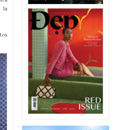
 la
tos