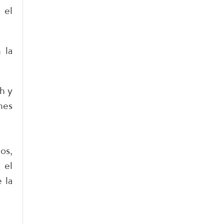
 el
 la
h y
nes
os,
 el
 la