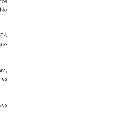
ros
 No
LEA
que
am,
nes
ses