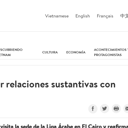
Vietnamese
English
Français
中
ESCUBRIENDO
ACONTECIMIENTOS 
CULTURA
ECONOMÍA
IETNAM
PROTAGONISTAS
 relaciones sustantivas con
isita la sede de la Liga Árabe en El Cairo y reafirm