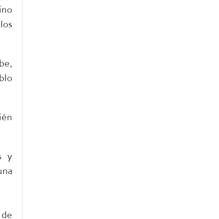
ino
los
be,
blo
ién
s y
una
 de