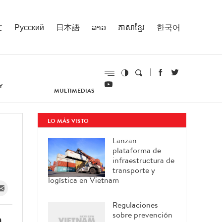
文
Русский
日本語
ລາວ
ភាសាខ្មែរ
한국어
Y
MULTIMEDIAS
LO MÁS VISTO
Lanzan
plataforma de
infraestructura de
transporte y
logística en Vietnam
Regulaciones
sobre prevención
a