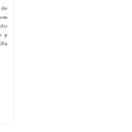
 de
vas
nto
o y
lla