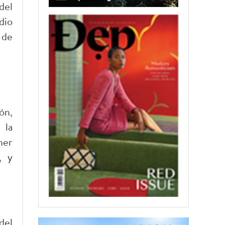
del
dio
 de
ón,
 la
ner
, y
del