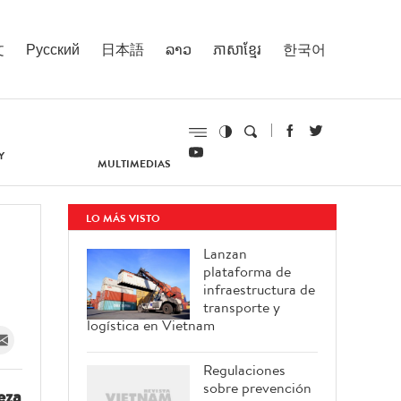
文
Русский
日本語
ລາວ
ភាសាខ្មែរ
한국어
Y
MULTIMEDIAS
LO MÁS VISTO
Lanzan
plataforma de
infraestructura de
transporte y
logística en Vietnam
Regulaciones
sobre prevención
eza