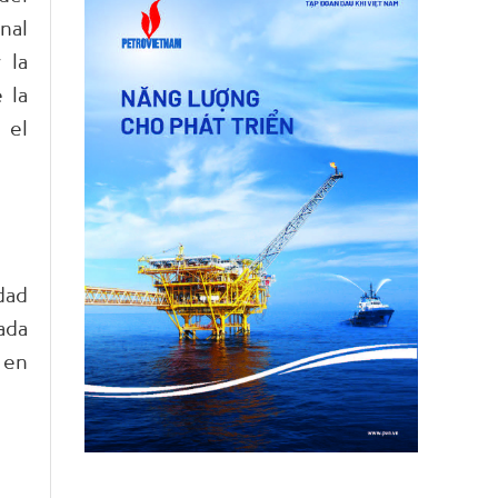
nal
 la
 la
 el
dad
ada
 en