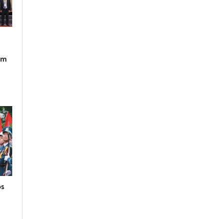
am
os