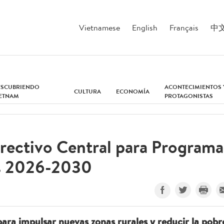
Vietnamese
English
Français
中
ESCUBRIENDO
ACONTECIMIENTOS 
CULTURA
ECONOMÍA
IETNAM
PROTAGONISTAS
rectivo Central para Programa
es 2026-2030
ara impulsar nuevas zonas rurales y reducir la pobr