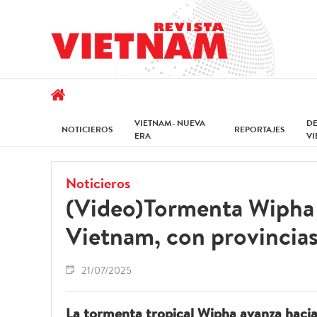
VIETNAM- NUEVA
D
NOTICIEROS
REPORTAJES
ERA
V
Noticieros
(Video)Tormenta Wipha 
Vietnam, con provincias
21/07/2025
La tormenta tropical Wipha avanza hacia