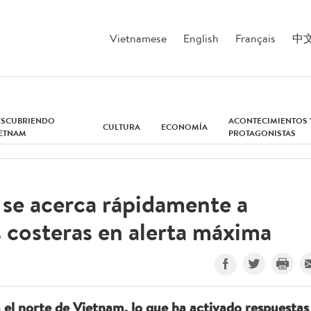
Vietnamese
English
Français
中
ESCUBRIENDO
ACONTECIMIENTOS 
CULTURA
ECONOMÍA
IETNAM
PROTAGONISTAS
se acerca rápidamente a
 costeras en alerta máxima
 el norte de Vietnam, lo que ha activado respuestas