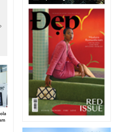
o
ola
nam