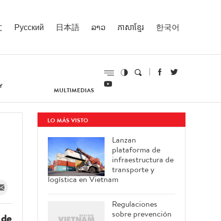
文
Русский
日本語
ລາວ
ភាសាខ្មែរ
한국어
Y
MULTIMEDIAS
LO MÁS VISTO
Lanzan
plataforma de
infraestructura de
transporte y
logística en Vietnam
Regulaciones
sobre prevención
 de