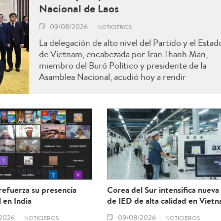
Nacional de Laos
09/08/2026
NOTICIEROS
La delegación de alto nivel del Partido y el Estad
de Vietnam, encabezada por Tran Thanh Man,
miembro del Buró Político y presidente de la
Asamblea Nacional, acudió hoy a rendir
homenaje a Xaysomphone Phomvihane,
miembro del Buró Político y presidente de la
Asamblea Nacional de Laos.
refuerza su presencia
Corea del Sur intensifica nueva 
 en India
de IED de alta calidad en Viet
2026
09/08/2026
NOTICIEROS
NOTICIEROS